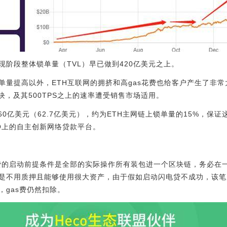
阶段整体锁单量（TVL）早已做到420亿美元之上。
单量提高以外，ETH互联网的拥挤和高gas花费也给客户产生了非
块，及其500TPS之上的速率遭受销售市场适用。
60亿美元（62.7亿美元），约为ETH主网链上锁单量的15%，保
CO上的自主创新网络贷款平台。
。闪电贷的启动前提条件是全部的实际操作所有装包进一个区块链，务必
是不用质押且能够使用很大资产，由于假如启动闪电贷不成功，该笔
，gas费仍然扣除。