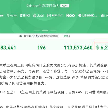
太币主在网上的闪电贷为什么股民大部分沒有参加机遇，其关键缘故之
历经贷款、买卖、再买卖、还贷等步骤，每一个流程都是会耗费gas
案不太好总是耗费很多的gas费。这就造成 许多 精致的对策没法运
大的扩展了闪电贷运用的想像力。
kerDAO等全是ETH主在网上的关键借款新项目，自然AAVE的问世时间
AAVE发展趋势快速很有可能有好几个缘故，但是最终還是要归结为