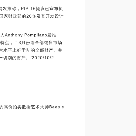
官方网发推称，PIP-16提议已宣布执
即国家财政部的20％及其开发设计
ony Pompliano发推
险特点，且3月份给全部销售市场
常大水平上好于别的全部财产。并
的财产。[2020/10/2
高价拍卖数据艺术大师Beeple
。