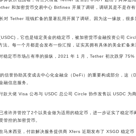
ther 和加密货币交易中心 Bitfinex 开展了调研，调研其是不是
检察长对 Tether 现钱贮备的显著乱用开展了调研。因为这一缘故，
n(USDC)，它也是锚定美金的稳定币，被加密货币金融投资公司 Cir
所管理方法。每一个月都是会发布一份汇报，证实其拥有具体的美金贮备来适
r 对稳定币市场占有率的操纵，2021 年 1 月，Tether 初次跌穿 75
稳的信誉协助其变成去中心化金融业（DeFi）的重要构成部分，这（D
金融信息服务。
，付款大佬 Visa 公布与 USDC 总公司 Circle 协作发售以 US
准许并管控了2个以美金做为适用的稳定币，进一步证实了稳定币飓风的
开始受管控的加密货币。
来西亚，付款解决服务提供商 Xfers 近期发布了 XSGD 稳定币