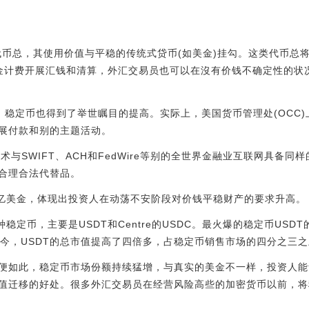
代币总，其使用价值与平稳的传统式贷币(如美金)挂勾。这类代币总
美金计费开展汇钱和清算，外汇交易员也可以在沒有价钱不确定性的状况
欢迎，稳定币也得到了举世瞩目的提高。实际上，美国货币管理处(OCC
展付款和别的主题活动。
术与SWIFT、ACH和FedWire等别的全世界金融业互联网具备
合理合法代替品。
0亿美金，体现出投资人在动荡不安阶段对价钱平稳财产的要求升高。
稳定币，主要是USDT和Centre的USDC。最火爆的稳定币US
初至今，USDT的总市值提高了四倍多，占稳定币销售市场的四分之三
便如此，稳定币市场份额持续猛增，与真实的美金不一样，投资人能
值迁移的好处。很多外汇交易员在经营风险高些的加密货币以前，将