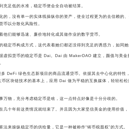
到充足低的水准，稳定币便会全自动被结算。
化的，沒有单一的实体线操纵你的资产，使全过程更为的去信赖的、
货币以分散化风险性。
着他们能够迅速、廉价地转化成其做作业的数字货币。
的稳定币构成方式，这代表着她们都还没得到充足的诱惑力，如同她
拟货币的稳定币是 Dai。Dai 由 MakerDAO 建立，颜值与
。
变成很多 DeFi 绿色生态新项目的商品流通贷币。依据其去中心化的
太币区块链技术的基本上，应用 Dai 做为平稳的互换媒体，轻轻松
事万物，充分考虑稳定币是啥，这一点特点好像是十分分歧的。
在几十年前这类情况就结束了。并且因为大家坚信美金的使用价值，
算法来操纵稳定币的供给量，它是一种被称作“铸币税股权”的方式。