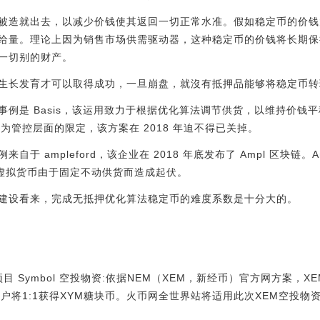
被造就出去，以减少价钱使其返回一切正常水准。假如稳定币的价钱
给量。理论上因为销售市场供需驱动器，这种稳定币的价钱将长期保
一切别的财产。
生长发育才可以取得成功，一旦崩盘，就沒有抵押品能够将稳定币转
例是 Basis，该运用致力于根据优化算法调节供货，以维持价钱平稳。
因为管控层面的限定，该方案在 2018 年迫不得已关掉。
于 ampleford，该企业在 2018 年底发布了 Ampl 区块链。A
止虚拟货币由于固定不动供货而造成起伏。
建设看来，完成无抵押优化算法稳定币的难度系数是十分大的。
目 Symbol 空投物资:依据NEM（XEM，新经币）官方网方案，XE
EM客户将1:1获得XYM糖块币。火币网全世界站将适用此次XEM空