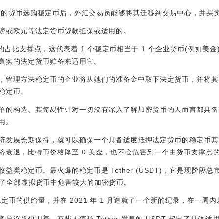
售的贷币选购稳定币后，外汇交易员能够将其迁移到交易中心，并买卖B
镑或欧元等法定货币贷款担保或适用的。
 的占比支撑点，这代表着 1 个稳定币相当于 1 个企业贷币(例如美
真实的法定货币贮备来适用它。
，管理方法稳定币的企业将从她们的准备金中取下法定货币，并将其
稳定币。
单的构造。其简易性针对一切沒有深入了解加密货币的人而言都具备
用。
济发展长期保持，就可以确保一个具备适度抵押法定货币的稳定币其
济衰退，比特币价格降至 0 美金，也不会危害到一个由货币支撑点
益类稳定币。最火爆的稳定币是 Tether (USDT)，它是现阶段
成了全部虚拟货币中危害较大的加密货币。
稳定币的供给量，并在 2021 年 1 月造就了一个新的纪录，在一周内发
异议所包围着，有些人猜疑 Tether 发售的 USDT 超出了具体