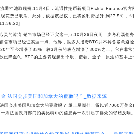
议撤销流通性池取现费:11月4日，流通性挖币新项目Pickle Finance
池的取现花费已取消。此外，依据该提议，已将盈利费提升 到27.5％，
1:36:22]
的港湾 销售市场已经证实这一点:10月26日夜间，麦考利溪创办人Anth
，销售市场已经证实这一点。他称，很多人指责BTC并不具备紧急避
020年至今增涨了83%，较3月份的底点增涨了300%之上。它在非
数已降至0。BTC的主要表现超出个股、债卷、金子、原油和基本上一切别
美金 法国会步美国和加拿大的覆辙吗？_数据来源
 法国会步美国和加拿大的覆辙吗？ 继上星期佳士得以近7000万美金的
后,一则法国政府部门拍卖比特币的信息再一次引起了群众的强烈反响