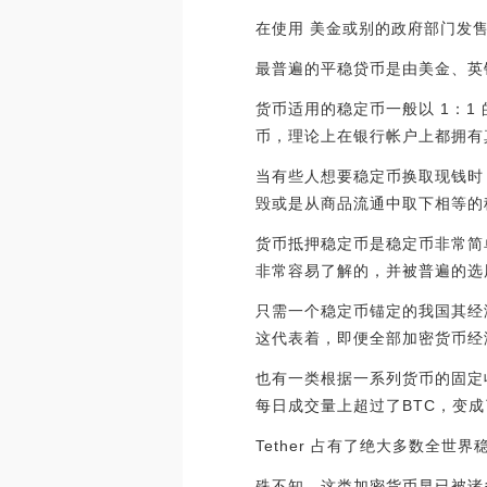
在使用 美金或别的政府部门发
最普遍的平稳贷币是由美金、英
货币适用的稳定币一般以 1：1
币，理论上在银行帐户上都拥有
当有些人想要稳定币换取现钱时
毁或是从商品流通中取下相等的
货币抵押稳定币是稳定币非常简
非常容易了解的，并被普遍的选
只需一个稳定币锚定的我国其经
这代表着，即便全部加密货币经
也有一类根据一系列货币的固定收
每日成交量上超过了BTC，变
Tether 占有了绝大多数全世界
殊不知，这类加密货币早已被诸多