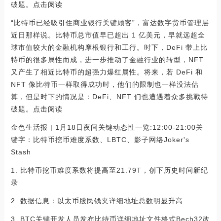
破题。点击阅读
“比特币已经吸引住商业银行关键顾客”，富达数字货币管理层
近日那样说。比特币总市值早已超出 1 亿美元，早就远超全
球市值较大的金融机构摩根银行和工行。时下，DeFi 带上比
特币的很多属性而成，进一步推动了金融行业的转型，NFT
又产生了相近比特币的超强力爆红属性。将来，若 DeFi 和
NFT 像比特币一样取得成功时，他们的限制也一样没法估
算，但是时下的情况是：DeFi、NFT 们也遭遇着众多挑戰待
破题。点击阅读
金色生活报 | 1月18日夜间关键动态性一览:12:00-21:00关
键字：比特币挖币难度系数、LBTC、影子网络Joker's
Stash
1. 比特币挖币难度系数将提高至21.79T，创下历史时间新纪
录
2. 数据信息：以太币股民钱夹详细地址总数明显升高
3. BTC关键开发人员发布比特币详细地址文件格式Bech32改