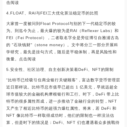
击阅读
4.FLOAT、RAI与FEI三大优化算法稳定币的比照
大家曾一度被问到Float Protocol与别的下一代稳定币的较
为。到迄今为止，最火爆的较为是RAI（Reflexer Labs）和
FEI（Fei Protocol），二者取名字全是旁征博引自雅浦古岛
的 "石块钱财"（stone money）。文中将分三一部分开展科
学研究，最先是挂勾方式，随后是平稳体制，再是风险性和
衡量。点击阅读
5.安全性、社区治理、自主创新决策着DeFi、NFT的限制
“比特币已经吸引住商业银行关键顾客”，富达数字货币管理层
近日那样说。比特币总市值早已超出 1 亿美元，早就远超全
球市值较大的金融机构摩根银行和工行。时下，DeFi 带上比
特币的很多属性而成，进一步推动了金融行业的转型，NFT
又产生了相近比特币的超强力爆红属性。将来，若 DeFi 和
NFT 像比特币一样取得成功时，他们的限制也一样没法估
算，但是时下的情况是：DeFi、NFT 们也遭遇着众多挑戰待