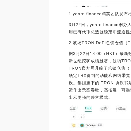
1.yearn.finance精英团队发布根
3月22日，yearn.finance
用已有代币总造就稳定币流通性
2.波场TRON DeFi总锁仓值（
据3月22日18:00（HKT）最
新世纪挖矿成绩显著，波场TRO
TRON官方网升級了总锁仓值
锁定TRX得到的动能和网络带宽
设。集团旗下的 TRON 协
运作出示高吞吐，高拓展，可靠
出示更强的兼容模式。