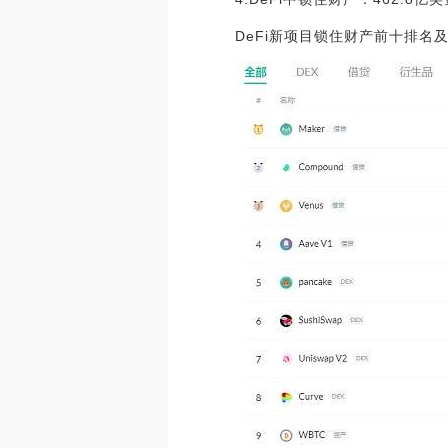
DeFi新项目锁住财产前十排名及