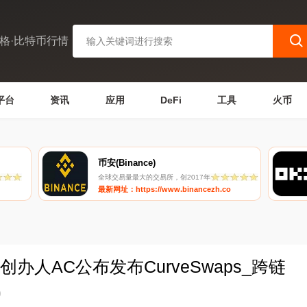
格·比特币行情
平台
资讯
应用
DeFi
工具
火币
币安(Binance)
全球交易量最大的交易所，创2017年
最新网址：https://www.binancezh.co
FI创办人AC公布发布CurveSwaps_跨链
0