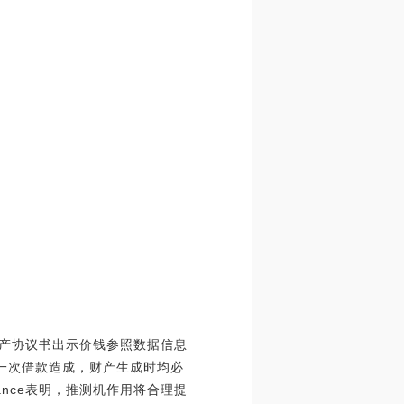
成财产协议书出示价钱参照数据信息
一次借款造成，财产生成时均必
ance表明，推测机作用将合理提