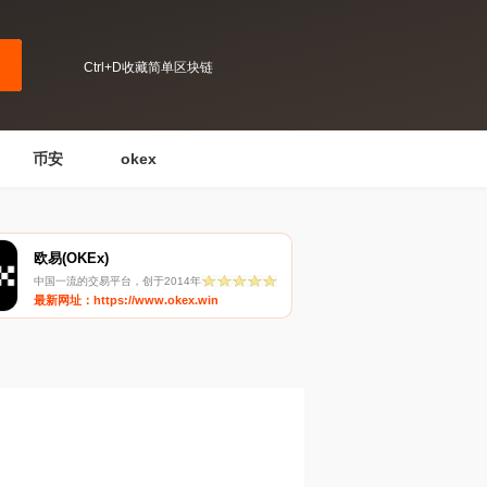
Ctrl+D收藏简单区块链
币安
okex
欧易(OKEx)
中国一流的交易平台，创于2014年
最新网址：https://www.okex.win