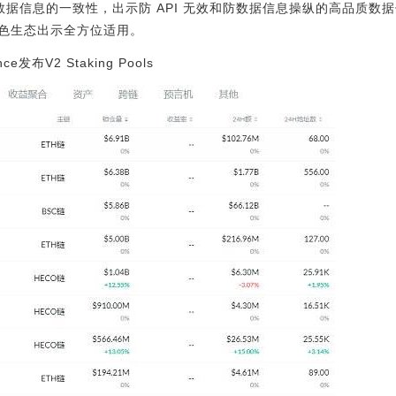
数据信息的一致性，出示防 API 无效和防数据信息操纵的高品质数
色生态出示全方位适用。
e发布V2 Staking Pools