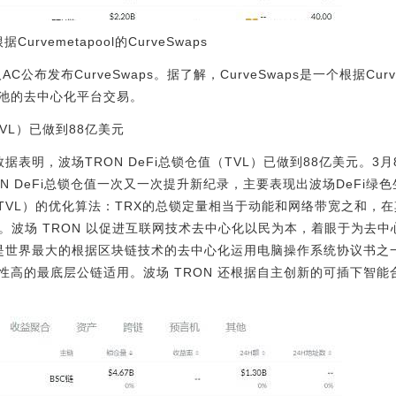
据Curvemetapool的CurveSwaps
创办人AC公布发布CurveSwaps。据了解，CurveSwaps是一个根据Cu
池的去中心化平台交易。
TVL）已做到88亿美元
新数据表明，波场TRON DeFi总锁仓值（TVL）已做到88亿美元。
N DeFi总锁仓值一次又一次提升新纪录，主要表现出波场DeFi绿
（TVL）的优化算法：TRX的总锁定量相当于动能和网络带宽之和，
。波场 TRON 以促进互联网技术去中心化以民为本，着眼于为去
议书是世界最大的根据区块链技术的去中心化运用电脑操作系统协议书
性高的最底层公链适用。波场 TRON 还根据自主创新的可插下智