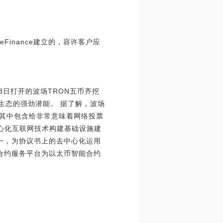
rveFinance建立的，容许客户应
3月8日打开的波场TRON五币齐挖
色生态的强劲潜能。 据了解，波场
在其中包含给非常意味着网络投票
中心化互联网技术构建基础设施建
之一，为协议书上的去中心化运用
能合约服务平台为以太币智能合约