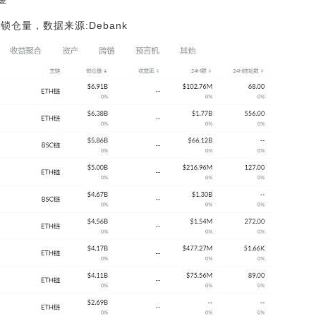
锁仓量，数据来源:Debank