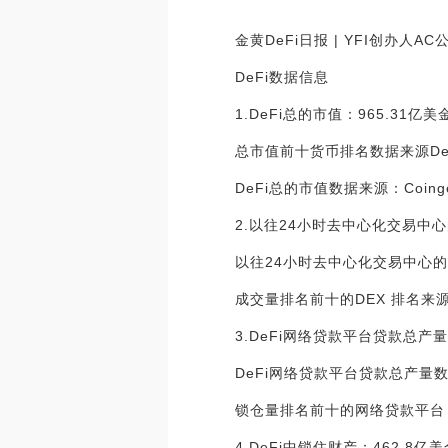
金黄DeFi日报 | YFI创办人AC公
DeFi数据信息
1.DeFi总的市值：965.31亿美
总市值前十货币排名数据来源DeF
DeFi总的市值数据来源：Coinge
2.以往24小时去中心化交易中心
以往24小时去中心化交易中心的
成交量排名前十的DEX 排名来源于
3.DeFi网络贷款平台贷款总产量
DeFi网络贷款平台贷款总产量数
锁仓量排名前十的网络贷款平台 排
4.DeFi中锁住财产：462.8亿美