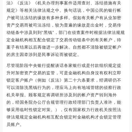
法》《反法》《机关办理刑事案件适用查封、冻结措施有关
规定》等相关法律法规之中。换句话说，中国公民的银行帐
户被司法冻结的缘故有多种多样。假如有关帐户有从业加密
资产交易而被司法冻结，较为普遍的缘故是出金时，交易传
动链条中涉及到到“黑钱”，部门在侦查案件时根据法律法规规
定金融机构相互配合锁定了交易传动链条中的有关帐户，待
案子有结果以后再做进一步解决。自然都不清除被锁定帐户
的房主因牵涉到是民事诉讼而被锁定。
尽管现阶段中央银行提醒谈话各家银行或是付款组织规定提
升对加密资产交易的监管，可是金融机构自身沒有权利立即
锁定客户账户（例如《反法》第二十六条要求，经调研仍不
可以清除洗黑钱行为的，理应马上向有地域管辖的侦察行政
机关举报。顾客规定将调研所涉及到的帐户资产转到海外
的，经国务院办公厅合规管理行政经理部门负责人准许，能
够采用临时性锁定对策。），仅有国家权力行政机关按照法
律法规规定金融机构相互配合锁定时金融机构才会锁定管理
员账户。