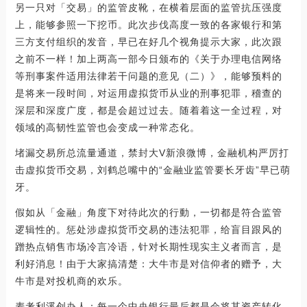
另一只对「交易」的监管皮靴，在横着层面的监管抗压强度
上，能够参照一下挖币。此次步伐高度一致的各家银行和第
三方支付组织的发音，早已在好几个视角提示大家，此次跟
之前不一样！加上两高一部今日颁布的《关于办理电信网络
等刑事案件适用法律若干问题的意见（二）》，能够预料的
是将来一段时间，对运用虚拟货币从业的刑事犯罪，稽查的
深层和深度广度，都是会超过过去。随着着这一全过程，对
领域的高韧性监管也会变成一种常态化。
堵漏交易所总流量通道，禁封大V新浪微博，金融机构严厉打
击虚拟货币交易，刘鹤总嘴中的“金融业监管要长牙齿”早已萌
牙。
假如从「金融」角度下对待此次的行動，一切都是符合监管
逻辑性的。惩处涉虚拟货币交易的违法犯罪，给盲目跟风的
蹭热点销售市场冷言冷语，针对长期性现实主义者而言，是
利好消息！由于大家搞清楚：大牛市是对信仰者的赠予，大
牛市是对投机商的欢乐。
麦考利溪创办人：每一个中央银行最后都是会将其资产转化