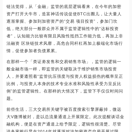
链法觉得，从「金融」监管的底层逻辑看来，在今年的加密
资产打开大牛市，造富神话传说促使BTC出圈儿，让大量人
逐渐掌握、参加到加密资产的“交易 项目投资”，参加门坎
低，绝大部分一般群众并不属于监管逻辑性中的“达标投资
者”，认知能力比较有限且风险性抵挡工作能力低，再加上非
法融资 区块链技术风靡，高危合同杆杠再加上极端化市场行
情，促使参加者负债累累。
在那样一个「类证劵发售和交易销售市场」，监管的逻辑一
般金融市场一样，即监管的关键取决于维护销售市场投资
人，并要遵照着“监管抗压强度与投资人权益损伤的概率呈正
比例，与投资人本身的技术专业水准和风险性承受力呈反比
例”的监管逻辑性。在那样的大情况下，监管下手仅仅时间问
题。
前些生活，三大交易所关键字被百度搜索引擎屏蔽掉，微远
大V微博被封，是以总流量通道上开展限定。此次提醒谈话金
融机构，便是在资产通道上给予限定，逻辑性很清楚。尽管
说各家银行早在2014年就逐渐对涉加密资产交易开展过限