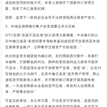
成别的货币的对敲方式，本质上就绕开了国家外汇管理方
案，毁坏了外汇政策纪律。
因而，监管下一阶段必定会对不法跨境电商迁移资产使力。
3、外场交易商银行帐户会变成重点关注目标
OTC交易“宜疏不适合堵”的大道理大家都懂。中央银行的公
示中确立谈及“各组织要专项检查鉴别虚拟货币交易所及外场
交易商资金账户，立即断开交易资产付款链接；”
此次的监管关键是较为确立的。在扫黑除恶行動中，有着打
伞破网，打财断血的叫法。那样的形容放到这儿很有可能并
不适当，可是提现出金对于加密资产交易，便是“血”。以支付
宝钱包的公示为例子，在其中确立谈及“提升商户管理，禁止
虚拟货币商家准入条件，并不断对签订商家开展风险性检
测，一旦发觉商家从业虚拟货币交易，将其列入信用黑名
单，严禁事后协作”
可是总的来说，在公布方面，不论是支付宝钱包，或是别的
金融机构，一直以来全是不兼容虚拟货币交易的，此次官方