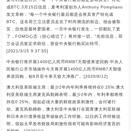
成BTC:3月15日信息，麦考利溪创办人Anthony Pompliano
发文章称：“每一个中央银行最后都是会将其资产转化成
BTC。这名荷兰立法委员走在了时尚潮流的前边。他会被取
笑，但他是最终爱国者。一旦中央银行发生，一切都乱了套
了，FOMO心态（担心错过了）将对接一切。”先前信息，荷
兰会议员签定求助信，督促中央银行购买比特币。
[2021/3/15 9:37:55]
中央银行将开展1400亿人民币RMB7天期债券逆回购:中央人
民银行公开市场操作今天将开展1400亿人民币RMB7天期债
券逆回购，创8月至今单天较大净推广。[2020/8/12]
澳大利亚美联储主席：最少2年内年利率将维持在0.25%:澳大
利亚美联储主席麦克风勒姆表明，最少2年内，年利率都将维
持在0.25%。假如必须大量的财政政策刺激性，会付诸行
动。麦克风勒姆称，澳大利亚中央银行在观查澳大利亚联储
和日本央行债券收益率操纵的工作经验。以往的工作经验说
明，假如太早发布财政局刺激性很有可能有影响经济复苏的
风险性。[2020/7/1