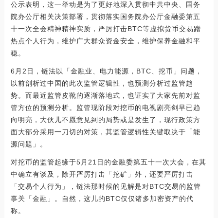
公示表明，这一举动是为了更好地深入贯彻中共中央、国务
院办公厅相关决策部署，贯彻落实国务院办公厅金融委第五
十一次全会精神精神实质，严厉打击BTC等虚拟货币交易蹭
热点个人行为，维护广大群众资金安全，维护保养金融和平
稳。
6月2日，链法以「金融业、电力能源，BTC、挖币」问题，
以前剖析过中国的此次监管逻辑性，也预测分析过监管趋
势。而最近监管皮靴的逐渐落地式，也证实了大家先前对监
管方位的预测分析。监管现阶段对挖币的电视剧亮剑早已趋
向明亮，大伙儿不愿意见到的局势或是发生了，现行政策方
面大部分采用一刀切的对策，其监管逻辑性关键取决于「能
源问题」。
对挖币的监管起缘于5月21日的金融委第五十一次大会，在其
中确立有谈及，除开严厉打击「挖矿」外，还要严厉打击
「交易个人行为」，链法那时候的见解是对BTC交易的监管
事关「金融」。自然，这儿的BTC仅仅诸多加密资产的代
称。