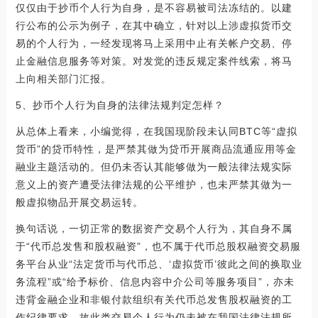
仅仅由于抄币个人行为自身，是不容易被司法冻结的。以建
行公布的公示为例子，在其中确立，针对以上涉虚拟货币交
易的个人行为，一经发现将马上采用中止有关帐户交易、停
止金融信息服务等对策。对发觉的违反规定案件线索，将马
上向相关部门汇报。
5、抄币个人行为自身的法律法规判定怎样？
从总体上看来，小编觉得，在我国现阶段未认同BTC等“虚拟
货币”的贷币特性，是严禁其做为贷币开展商品流通应用等金
融业主题活动的。但仍未否认其能够做为一般法律法规实际
意义上的资产遭受法律法规的公平维护，也未严禁其做为一
般虚拟物品开展交易运转。
换句话说，一切正常的数据资产交易个人行为，其自身不属
于“代币总发售和股权融资”，也不属于代币总股权融资交易服
务平台从业“法定货币与代币总、‘虚拟货币’彼此之间的换取业
务流程”或“给予标价、信息内容中介公司等服务项目”，亦未
违背金融企业和非银付款组织有关代币总发售股权融资的工
作纪律要求，故此类交易个人行为仍未被在我国法律法规所