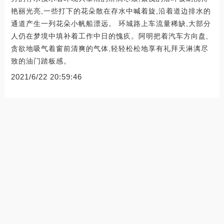
艳丽光亮,一些打下的花朵散在存水中喊着旋,沿着道边排水的
通道产生一列花朵小帆船漂远。 环城路上车流量稀缺,大部分
人仍在梦境中填补着工作中日的愧疚。阿明把着汽车方向盘,
贪欲地吸气着窗前清爽的气体,轻轻松松地享有礼拜天淋漓尽
致的油门踏板感。
2021/6/22 20:59:46