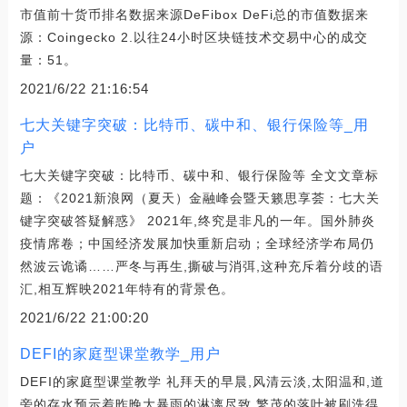
市值前十货币排名数据来源DeFibox DeFi总的市值数据来
源：Coingecko 2.以往24小时区块链技术交易中心的成交
量：51。
2021/6/22 21:16:54
七大关键字突破：比特币、碳中和、银行保险等_用
户
七大关键字突破：比特币、碳中和、银行保险等 全文文章标
题：《2021新浪网（夏天）金融峰会暨天籁思享荟：七大关
键字突破答疑解惑》 2021年,终究是非凡的一年。国外肺炎
疫情席卷；中国经济发展加快重新启动；全球经济学布局仍
然波云诡谲……严冬与再生,撕破与消弭,这种充斥着分歧的语
汇,相互辉映2021年特有的背景色。
2021/6/22 21:00:20
DEFI的家庭型课堂教学_用户
DEFI的家庭型课堂教学 礼拜天的早晨,风清云淡,太阳温和,道
旁的存水预示着昨晚大暴雨的淋漓尽致,繁茂的落叶被刷洗得