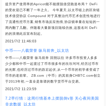
提升资产使用率的Apricot能不能摆脱借贷跑道布局？ DeFi
的受欢迎已不断了一年之久。 今年夏天,以太币链上的区块链
技术借贷协议 Compound 对于其整治代币艺术创意性地进行
了流通性挖币方案,销售市场反应热情,协议锁单量在短短的一
周内翻了几翻。伴随着大量新项目陆续仿效,这股名叫 DeFi
的的浪潮此后宣布刮起。
2021/7/2 11:46:03
中币——八载荣誉 纵马前奔_以太坊
中币——八载荣誉 纵马前奔 回朔以往 许多币市投资人多多
少少都和中币一起渡过了币市很多年的坎坎坷坷,经历过币市
的光辉,也经历过币市的跌宕起伏,从一个币市的初学者变成了
币市的老前辈。 ZB.com（中币）的其前身CHBTC.com创立
于2013年初,一直全是靠谱的数字货币平台交易。
2021/7/2 11:23:59
7.2早行情：这周行情基本上摆脱倒v形 关心夜间美国
非农数据_以太坊