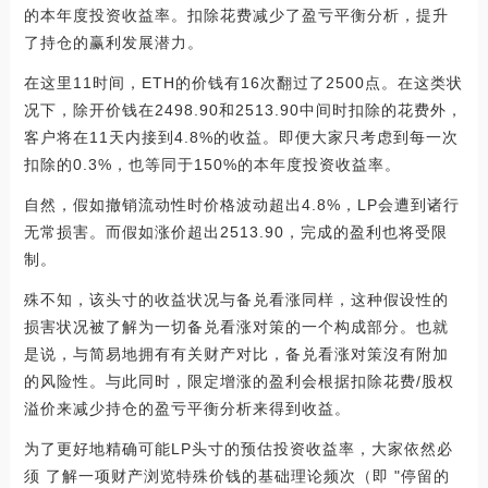
的本年度投资收益率。扣除花费减少了盈亏平衡分析，提升
了持仓的赢利发展潜力。
在这里11时间，ETH的价钱有16次翻过了2500点。在这类状
况下，除开价钱在2498.90和2513.90中间时扣除的花费外，
客户将在11天内接到4.8%的收益。即便大家只考虑到每一次
扣除的0.3%，也等同于150%的本年度投资收益率。
自然，假如撤销流动性时价格波动超出4.8%，LP会遭到诸行
无常损害。而假如涨价超出2513.90，完成的盈利也将受限
制。
殊不知，该头寸的收益状况与备兑看涨同样，这种假设性的
损害状况被了解为一切备兑看涨对策的一个构成部分。也就
是说，与简易地拥有有关财产对比，备兑看涨对策沒有附加
的风险性。与此同时，限定增涨的盈利会根据扣除花费/股权
溢价来减少持仓的盈亏平衡分析来得到收益。
为了更好地精确可能LP头寸的预估投资收益率，大家依然必
须 了解一项财产浏览特殊价钱的基础理论频次（即 "停留的