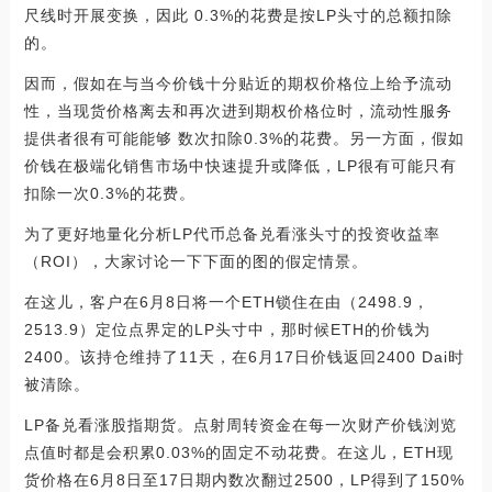
尺线时开展变换，因此 0.3%的花费是按LP头寸的总额扣除
的。
因而，假如在与当今价钱十分贴近的期权价格位上给予流动
性，当现货价格离去和再次进到期权价格位时，流动性服务
提供者很有可能能够 数次扣除0.3%的花费。另一方面，假如
价钱在极端化销售市场中快速提升或降低，LP很有可能只有
扣除一次0.3%的花费。
为了更好地量化分析LP代币总备兑看涨头寸的投资收益率
（ROI），大家讨论一下下面的图的假定情景。
在这儿，客户在6月8日将一个ETH锁住在由（2498.9，
2513.9）定位点界定的LP头寸中，那时候ETH的价钱为
2400。该持仓维持了11天，在6月17日价钱返回2400 Dai时
被清除。
LP备兑看涨股指期货。点射周转资金在每一次财产价钱浏览
点值时都是会积累0.03%的固定不动花费。在这儿，ETH现
货价格在6月8日至17日期内数次翻过2500，LP得到了150%