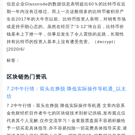
信息企业Glassnode的数据信息表明超出60％的比特币在近
期一年内沒有迁移过。而上一次这般很多的比特币被积存产
生在2017年的大牛市以前。比特币投资人表明，对销售市场
或是持开朗心态的。虽然在经历了“3·12”垮台后，比特币价
钱基本上下挫一半，但事后发生了令人震惊的反跳，长期性
持有比特币的投资人基本上沒有遭受危害。（decrypt）
[2020/6/
标签：
区块链热门资讯
7.2中午行情：双头在挣脱 降低实际操作等机遇_以太
坊
7.2中午行情：双头在挣脱 降低实际操作等机遇 文章内容系
金色财经栏目作者牛七的区块链技术剖析记供稿,发布观点仅
代表其个人见解,仅作交流学习！金黄股票盘面不容易积极给
予一切买卖具体指导,亦不容易扣除一切花费具体指导买卖,请