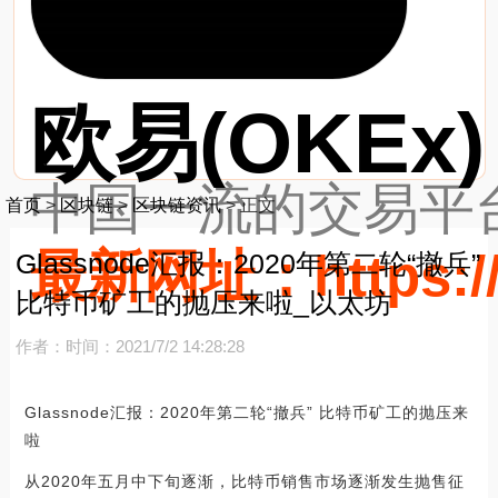
欧易(OKEx)
中国一流的交易平台
首页
>
区块链
>
区块链资讯
>
正文
最新网址：https://
Glassnode汇报：2020年第二轮“撤兵”
比特币矿工的抛压来啦_以太坊
作者：
时间：2021/7/2 14:28:28
Glassnode汇报：2020年第二轮“撤兵” 比特币矿工的抛压来
啦
从2020年五月中下旬逐渐，比特币销售市场逐渐发生抛售征