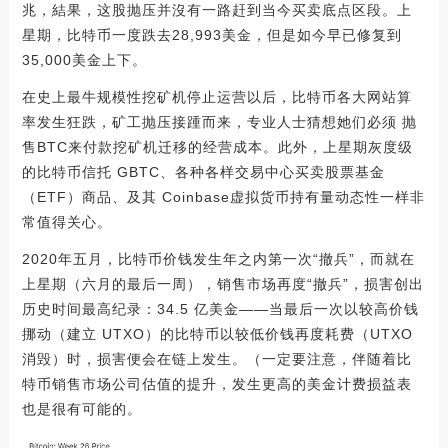
兆，結果，这股抛压并沒有一路赶到当今买卖底点区段。上
星期，比特币一度跌去28,993美金，但是如今早已修复到
35,000美金上下。
在史上最牛规模性挖矿机停止运营以后，比特币各大网站算
率发生狂跌，矿工抛压接踵而来，专业人士猜想她们必须 抛
售BTC来付款挖矿机迁移的经营成本。此外，上星期灰度级
的比特币信托 GBTC、各种各样交易中心买卖股票基金
（ETF）商品、及其 Coinbase虚拟货币持有量动态性一样非
常值得关心。
2020年五月，比特币价钱发生年之内第一次“撤兵”，而就在
上星期（六月的最后一周），销售市场再度“撤兵”，损害创出
历史时间最高纪录：34.5 亿美金——当最后一次以较高价钱
挪动（建立 UTXO）的比特币以较低价钱再度耗费（UTXO
消毁）时，损害便会在链上发生。（一定要注意，伴随着比
特币销售市场公司估值的提升，发生更高的美金计费损益表
也是很有可能的。