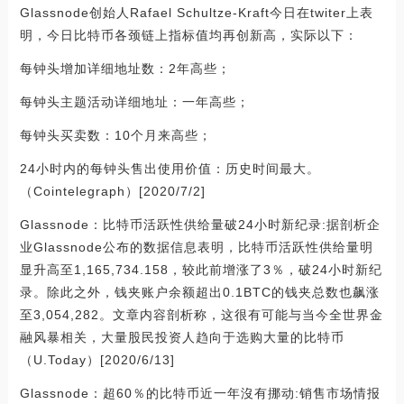
Glassnode创始人Rafael Schultze-Kraft今日在twiter上表
明，今日比特币各颈链上指标值均再创新高，实际以下：
每钟头增加详细地址数：2年高些；
每钟头主题活动详细地址：一年高些；
每钟头买卖数：10个月来高些；
24小时内的每钟头售出使用价值：历史时间最大。
（Cointelegraph）[2020/7/2]
Glassnode：比特币活跃性供给量破24小时新纪录:据剖析企
业Glassnode公布的数据信息表明，比特币活跃性供给量明
显升高至1,165,734.158，较此前增涨了3％，破24小时新纪
录。除此之外，钱夹账户余额超出0.1BTC的钱夹总数也飙涨
至3,054,282。文章内容剖析称，这很有可能与当今全世界金
融风暴相关，大量股民投资人趋向于选购大量的比特币
（U.Today）[2020/6/13]
Glassnode：超60％的比特币近一年沒有挪动:销售市场情报