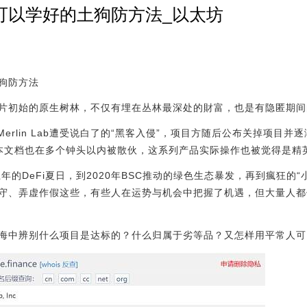
可以学好的土狗防方法_以太坊
狗防方法
片初始的原生树林，不仅有埋在丛林最深处的財富，也是有隐匿期间
Merlin Lab遭受说白了的“黑客入侵”，项目方随后公布关掉项目
iki文本文档也在多个钟头以内被散伙，这系列产品实际操作也被觉得是
年的DeFi夏日，到2020年BSC推动的绿色生态暴发，再到瘋狂的
守、弄虚作假这些，有些人在运势与机会中把握了机遇，但大量人都倒
海中辨别什么项目是达标的？什么归属于劣等品？又怎样用平常人可