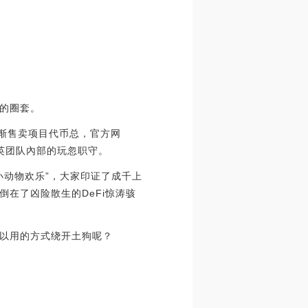
的圈套。
并逐渐售卖项目代币总，官方网
精英团队內部的玩忽职守。
“小动物欢乐”，大家印证了成千上
在了凶险散生的DeFi惊涛骇
以用的方式绕开土狗呢？