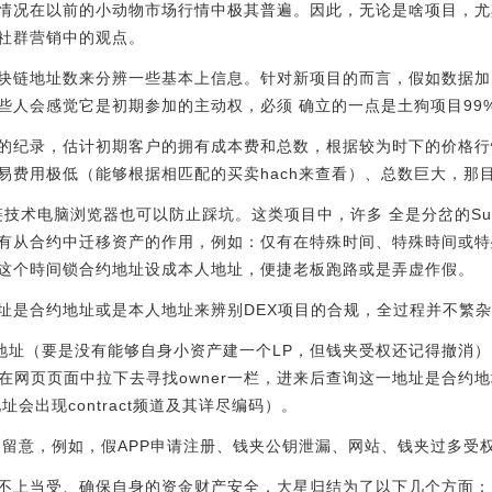
情况在以前的小动物市场行情中极其普遍。因此，无论是啥项目，尤
社群营销中的观点。
块链地址数来分辨一些基本上信息。针对新项目的而言，假如数据加
些人会感觉它是初期参加的主动权，必须 确立的一点是土狗项目99
的纪录，估计初期客户的拥有成本费和总数，根据较为时下的价格行
易费用极低（能够根据相匹配的买卖hach来查看）、总数巨大，那
技术电脑浏览器也可以防止踩坑。这类项目中，许多 全是分岔的Sushi
有从合约中迁移资产的作用，例如：仅有在特殊时间、特殊時间或特
这个時间锁合约地址设成本人地址，便捷老板跑路或是弄虚作假。
址是合约地址或是本人地址来辨别DEX项目的合规，全过程并不繁
合约地址（要是没有能够自身小资产建一个LP，但钱夹受权还记得撤消
act read，并在网页页面中拉下去寻找owner一栏，进来后查询这一地址
会出现contract频道及其详尽编码）。
 留意，例如，假APP申请注册、钱夹公钥泄漏、网站、钱夹过多受
不上当受、确保自身的资金财产安全，大星归结为了以下几个方面：