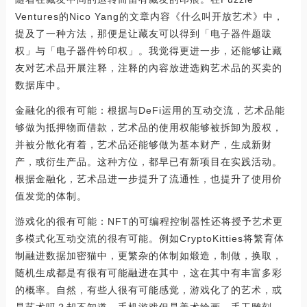
Ventures的Nico Yang的文章内容《什么叫开放艺术》中，
提及了一种方法，那便是让藏友可以得到「电子器件题跋
权」与「电子器件钤印权」。我觉得更进一步，还能够让藏
友对艺术品开展注释，注释的內容放进选购艺术品的买卖的
数据库中。
金融化的很有可能：根据与DeFi运用的互动交流，艺术品能
够做为抵押物而借款，艺术品的使用权能够被拆卸为股权，
并被分散化有着，艺术品还能够做为基本财产，生成新财
产，或衍生产品。这种方位，都早已有新项目在实践活动。
根据金融化，艺术品进一步提升了流通性，也提升了使用价
值发觉的体制。
游戏化的很有可能：NFT的可编程控制器性还将授予艺术更
多模式化互动交流的很有可能。例如CryptoKitties将繁育体
制融进数据加密猫中，更繁杂的体制如煅造，制做，换取，
随机生成都是有很有可能融进在其中，这在其中有丰富多彩
的概率。自然，有些人很有可能感觉，游戏化了的艺术，或
是艺术吗？却不知道，手机游戏但是美术绘画、手工雕刻、