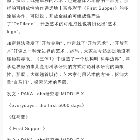
修，摆饰，既是单独的艺术，也是总体艺术品的一部分。那
样的可组成性协作远远地丰富多彩于《First Supper》的多
涂层协作。可以说，开放金融的可组成性产生
了“DeFilego”，开放艺术的可组成性也将衍化出“艺术
lego”。
加密算法激发了”开放金融“，也造就了“开放艺术”，“开放艺
术”好像是一种无边界的艺术，起码，大家如今还远远地沒有
碰触其界限。《三体1》中编造了一个机构叫“科学边界”，科
学边界做的事儿是用科学研究的方式讨论科学研究的局限
性。那麼，大家翘首以待：艺术家们用艺术的方法，拆卸大
量“白马门”，探索艺术的界限。
发文：PAKA Labs研究者 MIDDLE.X
《everydays：the first 5000 days》
《红与蓝》
《 First Supper 》
发文：PAKA Labs研究者 MIDDLE.X