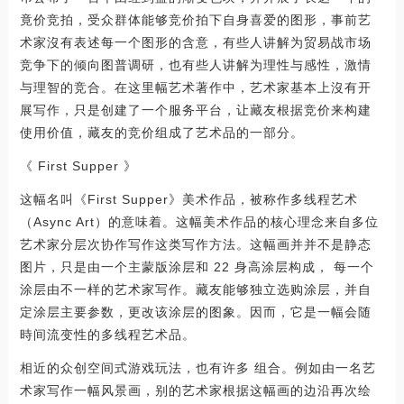
竟价竞拍，受众群体能够竞价拍下自身喜爱的图形，事前艺
术家沒有表述每一个图形的含意，有些人讲解为贸易战市场
竞争下的倾向图普调研，也有些人讲解为理性与感性，激情
与理智的竞合。在这里幅艺术著作中，艺术家基本上沒有开
展写作，只是创建了一个服务平台，让藏友根据竞价来构建
使用价值，藏友的竞价组成了艺术品的一部分。
《 First Supper 》
这幅名叫《First Supper》美术作品，被称作多线程艺术
（Async Art）的意味着。这幅美术作品的核心理念来自多位
艺术家分层次协作写作这类写作方法。这幅画并并不是静态
图片，只是由一个主蒙版涂层和 22 身高涂层构成， 每一个
涂层由不一样的艺术家写作。藏友能够独立选购涂层，并自
定涂层主要参数，更改该涂层的图象。因而，它是一幅会随
時间流变性的多线程艺术品。
相近的众创空间式游戏玩法，也有许多 组合。例如由一名艺
术家写作一幅风景画，别的艺术家根据这幅画的边沿再次绘