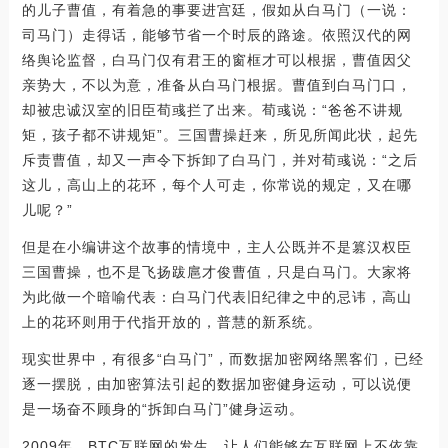
的儿子曹值，有着急的事要进宫廷，假如从白马门（一说：
司马门）走得话，能够节省一个时辰的路途。依照汉代的网
络舆论监督，白马门仅有君王的窗框才可以根据，曹值因父
亲势大，不以为意，准备从白马门根据。曹值到白马门口，
却被忠诚汉室的旧臣荀彧拦了出来。荀彧说：“爸爸不讲规
矩，孩子都不讲规矩”。三国曹操赶来，所见所闻此状，起先
斥责曹值，却又一声令下拆卸了白马门，并对荀彧说：“之后
这儿，高山上的花环，每个人可走，你常说的规定，又在哪
儿呢？”
但是在小编讲这个故事的情境中，主人公既并不是篡汉权臣
三国曹操，也不是飞扬跋扈才俊曹值，只是白马门。大家将
为此做一个暗喻代表：白马门代表旧纪律之中的忌讳，高山
上的花环则用于代指开放的，普慧的新系统。
现实世界中，有很多“白马门”，而数据加密网络黑客们，已经
逐一摆脱，由加密算法引起的数据加密健身运动，可以说便
是一场奋不顾身的“拆卸白马门”健身运动。
2009年，BTC互联网的发生，让人们能够在互联网上不依靠