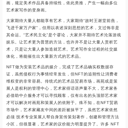
画，规定美术作品具备持续性，依此类推，产生一幅由多位
艺术家写作的变身画。
大家期待大量人都能享有艺术，大家期待“故时王谢堂前燕，
飞进千家万户家”，但用以表述深刻思想的艺术，文过饰非是
其命运。“艺术民主化”是个谬论，大家并不期待艺术沦落游戏
娱乐。让艺术更为普慧的方法，也许并不是让大量人赏析艺
术，只是让大量人参加造就艺术。艺术写作全过程的社交媒
体化，将能催生出大量新方式的艺术品。
NFT做为安装艺术品的媒介，完成了艺术品确实权数据存
证，虽然侵权行为事情经常发生，但NFT的追朔性让消费者
维权变的非常容易。传统式的艺术品贸易市场，画苑或是策
展人是权利的管理中心，艺术家得话语声量不大，艺术家务
必借助中介服务才可以寻找顾客，仅有出名的头顶部艺术家
才可以解决对画苑和策展人的依附于。殊不知，在NFT贸易
市场中，艺术家藏友中间的差距被抹平了，虽然艺术家依然
必须 技术专业策展人帮自身宣传策划著作，创建和管理方法
小区，但很显著，艺术家的议价能力明显提升了。许多 NFT