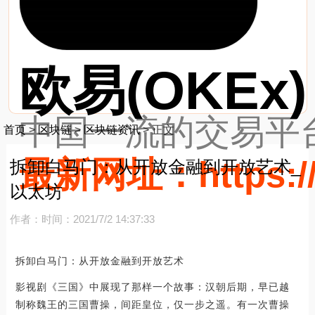
欧易(OKEx)
中国一流的交易平台
首页
>
区块链
>
区块链资讯
>
正文
最新网址：https://
拆卸白马门：从开放金融到开放艺术_
以太坊
作者：
时间：2021/7/2 14:37:33
拆卸白马门：从开放金融到开放艺术
影视剧《三国》中展现了那样一个故事：汉朝后期，早已越
制称魏王的三国曹操，间距皇位，仅一步之遥。有一次曹操