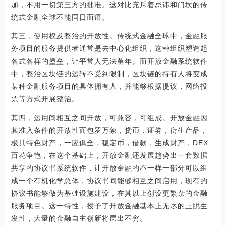
加，不用一切第三方的批准。这对比充斥着忌讳和门坎的传
统式金融全球不能同日而语。
其三，使用权及整治的开放性。传统式金融全球中，金融服
务项目的服务提供者通常是去中心化组织，这种组织塑造起
各式各样的堡垒，让平常人无法堇年。而开放金融系统软件
中，整治区块链的运转不受到限制，区块链的持有人将变成
某种金融服务项目的具体拥有人，并能够根据提议，网络投
票等方式开展整治。
其四，运用间相互之间开放，可兼容，可组成。开放金融因
其准入条件的开放性而包罗万象，贷币，证劵，衍生产品，
极具特色财产，一应俱全，稳定币，借款，生成财产，DEX
百花争艳，在这个基础上，开放金融还发展趋势出一套数据
共享的协议书系统软件，让开放金融的不一样一部分可以组
成一个有机化学总体，协议书间能够相互之间启用，现有的
协议书能够做为基础设施建设，在其以上创设更繁杂的金融
服务项目。这一特性，授予了开放金融基本上无尽的止脱生
发性，大量的金融自主创新将层出不穷。