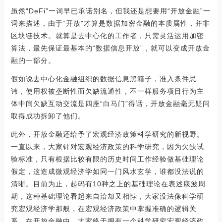
虽然“DeFi”一词早已承诺别名，但我还是想要用“开放金融”一
词来描述，由于“开放”才算是数据加密金融的本质属性，并非
区块链技术。就算是去中心化的工作者，只需灵活运用加密
算法，最先保证最基本的“数据信息开放”，就可以变成开放金
融的一部分。
假如说去中心化金融组织的数据信息黑箱子，准入条件忌
讳，使用权被垄断性而欠缺流通性，不一样服务项目行为主
体中间欠缺互动交流是四座“白马门”得话，开放金融毫无疑问
取得成功拆卸了他们。
此外，开放金融还给予了宏观经济政策科学研究的新视野。
一直以来，大家针对宏观经济政策的科学研究，因为欠缺试
验标准，只有根据比较有限的历史时间工作经验做基础理论
假定，这造成微观经济学如同一门风水玄学，谁都没法说的
清晰。目前为止，起码有10种之上的基础理论在表述康波周
期，这种基础理论看起来自洽却又相悖，大家没法像科学研
究宏观经济学那般，在宏观经济政策中掌握准确的逻辑关
系。在开放金融中，大家终于拥有一个科学研究宏观经济政