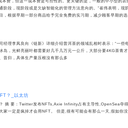
的成本费，但这一成本费是可控性的。更关键的是，一般的中小型的农
通阶段，现阶段或是欠缺智能化的管理方法意向的。”崔伟表明，现
目，根据早期一部分商品给予完全免费的实习期，减少顾客早期的选
司经理李凤良向《链新》详细介绍普洱茶的领域乱相时表示：“一些电
冰岛，光鲜亮丽叶都需要好几千几万元一公斤，大部分要4KG茶青
、昔归，具体生产量压根沒有那么多
 NFT？_以太坊
 摘 要：Twitter发布NFTs,Axie Infinity占有主导性,OpenSea
家觉得大家一定是疯掉才会用NFT。 但是,很有可能会有那么一天,假如