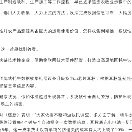
生产制造栽种、生产加工等工作流程，早已逐渐追溯农牧业步骤中的
，选用人力收集、人力上弦的方法，没法完成数据信息可靠，大幅度
性对农产品溯源具备巨大的运用使用价值，怎样收集到精确、客观性
为这一难题找到答案。
块链技术性企业，借助物联网技术硬件配置，打造出高原地区牦牛认种
技将传统式牦牛数据收集机器设备升級换为ai芯片耳标，根据耳标鉴别
警信息等信息内容。
健康状况，假如体温超过出现异常，系统软件全自动警报，防护出现
牧场主的损害。
对《链新》表明：“大家依据不断和游牧民调查、多方面了解，牦牛
最终设置每4个钟头全自动提交一次数据信息，耳标底充电电池一切正
至5年。这一成本费比以前单纯的防遗失的成本费大约上调了10%，