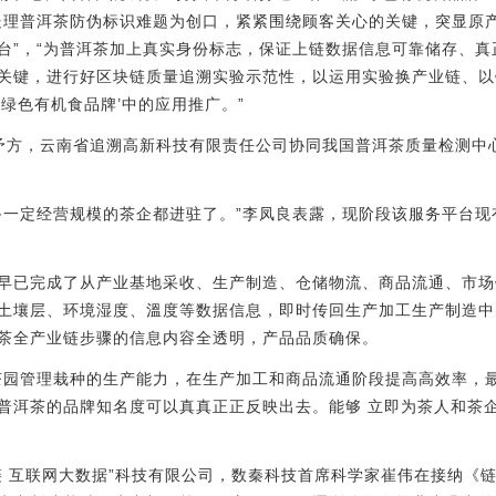
处理普洱茶防伪标识难题为创口，紧紧围绕顾客关心的关键，突显原
台”，“为普洱茶加上真实身份标志，保证上链数据信息可靠储存、真正
关键，进行好区块链质量追溯实验示范性，以运用实验换产业链、以
绿色有机食品牌’中的应用推广。”
性给予方，云南省追溯高新科技有限责任公司协同我国普洱茶质量检测中
备一定经营规模的茶企都进驻了。”李凤良表露，现阶段该服务平台现有
早已完成了从产业基地采收、生产制造、仓储物流、商品流通、市场
土壤层、环境湿度、溫度等数据信息，即时传回生产加工生产制造中
茶全产业链步骤的信息内容全透明，产品品质确保。
茶园管理栽种的生产能力，在生产加工和商品流通阶段提高高效率，
普洱茶的品牌知名度可以真真正正反映出去。能够 立即为茶人和茶企
链 互联网大数据”科技有限公司，数秦科技首席科学家崔伟在接纳《