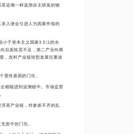
洱茶追溯一样选用自主研发的物
工录入便会引进人为因素作假的
远小于资本主义国家3.5∶1的水
业向后面拓宽不足，第二产业向两
显，农村产业链转型发展任重道
个显性基因的门坎。
茶企都能进到追溯链中。市场监督
。
普洱茶产业链，对参差不齐的乱
道无形中的门坎。