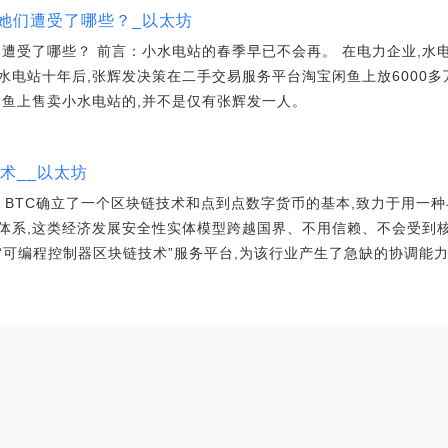
她们遭受了哪些？_以太坊
们遭受了哪些？ 前言：小水电站的春季早已不会再。 在电力企业,水
水电站十年后,张辉发决策在二手交易服务平台淘宝闲鱼上放6000
闲鱼上售卖小水电站的,并不是仅有张辉发一人。
技术__以太坊
技术_ BTC确立了一个区块链技术和点到点数字货币的基本,致力于用
体系,这类经济发展安全性实体模型跨越国界、不用信赖、不会受到核
“可编程控制器区块链技术”服务平台,为该行业产生了急缺的协调能