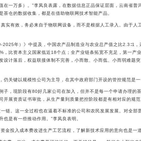
值在一万多）。”李凤良表露，在数据信息正品保证层面，云南省普
是茶仓的数据收集，都是在借助物联网技术智能产品。
、真实有效，务必来自于物联网设备，而不是根据人工录入。由于人
-2025年）》中提及，中国农产品制造业与农业总产值之比2.3∶1，
.5%，比资本主义国家低近18个点；全产业链条拓宽不充足，第一产
发设计落后，权益联接体制不完善，小而散、小而低、小而弱难题突
，仍关键以规模性公司为主导，在其中政府部门开设的管控规范是一
例子，现阶段有80好几家公司在加入，但并不是每一个申请办理的
司开展资质证书审批，从生产量到质量把控阶段都是有相对应的规范
这一链。这一全过程也在逼着不标准的公司和农民发展发展。对全部
升也是有一些推动作用。”李凤良表明。
 资金投入成本费改进生产工艺流程，了解新技术应用的意向也是一