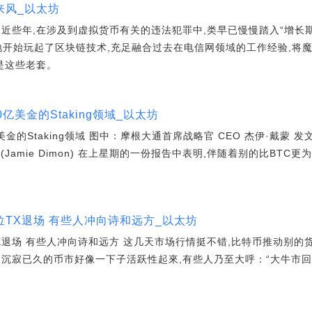
来风_以太坊
近些年,在涉及到虚拟货币有关的违法犯罪中,类早已慢慢踏入“增长
续地开始玩起了区块链技术,充足融合过去在电信网领域的工作经验,将魔
是这些老套。
亿美金的Staking领域_以太坊
的Staking领域 图中：摩根大通首席战略官 CEO 杰伊·戴蒙 发文：
 (Jamie Dimon) 在上星期的一份报告中表明,伴随着别的比BT
TX退场 有些人冲向诗和远方_以太坊
退场 有些人冲向诗和远方 这几天市场行情挺不错,比特币推动别的
跳,沉寂已久的币市好像一下子活跃性起來,有些人乃至大呼：“大牛市回