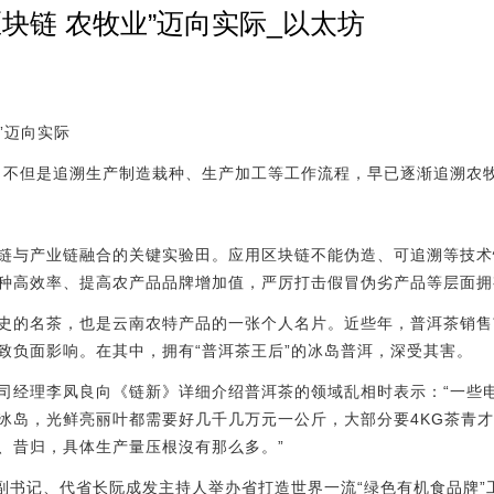
区块链 农牧业”迈向实际_以太坊
”迈向实际
，不但是追溯生产制造栽种、生产加工等工作流程，早已逐渐追溯农
链与产业链融合的关键实验田。应用区块链不能伪造、可追溯等技术
种高效率、提高农产品品牌增加值，严厉打击假冒伪劣产品等层面拥
史的名茶，也是云南农特产品的一张个人名片。近些年，普洱茶销售
致负面影响。在其中，拥有“普洱茶王后”的冰岛普洱，深受其害。
司经理李凤良向《链新》详细介绍普洱茶的领域乱相时表示：“一些电
冰岛，光鲜亮丽叶都需要好几千几万元一公斤，大部分要4KG茶青
、昔归，具体生产量压根沒有那么多。”
省委副书记、代省长阮成发主持人举办省打造世界一流“绿色有机食品牌”