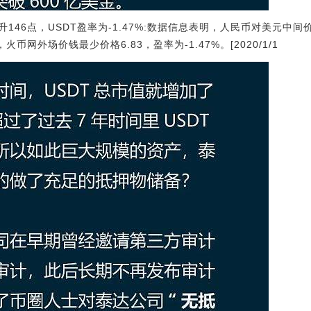
146点，USDT盈率为-1.47%:数据信息表明，人民币对美元中间价
币网外场价钱最少价格6.83，盈率为-1.47%。[2020/1/1