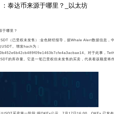
）：泰达币来源于哪里？_以太坊
源于哪里？
USDT（已受权未发售）:金色财经报导，据Whale Alert数据信息，中
枚USDT。增发hach为：
bf50b452e6b42cb489f09e1463b7cfe4a3acbae14。对于此事，Te
枚USDT的库存量。它是一笔已受权但未发售的买卖，代表着该额度将
OT/USDT买卖第一阶段:据OKEx公示，7月17日16:00，OKEx 已发