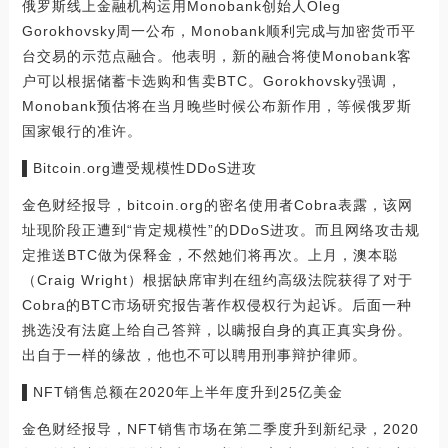
俄罗斯线上金融机构运用Monobank创始人Oleg
Gorokhovsky周一公布，Monobank顺利完成与加密货币平
台交易的示范点融合。他表明，新的融合将使Monobank客
户可以根据储蓄卡选购和售卖BTC。Gorokhovsky强调，
Monobank预估将在当月晚些时候公布新作用，等候俄罗斯
国家银行的准许。
▌Bitcoin.org遭受规模性DDoS进攻
金色财经报导，bitcoin.org的密名使用者Cobra表露，该网
址现阶段正遭到“肯定规模性”的DDoS进攻。而且网络攻击规
定推送BTC做为保释金，不然她们将再次。上月，澳本聪
（Craig Wright）根据缺席审判在纽约高级法院获得了对于
Cobra的BTC市场研究报告著作权侵权行为起诉。后面一种
挑选没有法庭上给自己答辩，以瞒报自身的真正真实身份。
出自于一样的缘故，他也不可以聘用刑事辩护律师。
▌NFT销售总额在2020年上半年度升到25亿美金
金色财经报导，NFT销售市场在第二季度升到新纪录，2020