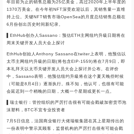
年目前为止的销售总额为25亿美金，高过2020年上半年度的
1370万美金。在今年初NFT深受欢迎以后，其销售量一直维
持上位。关键NFT销售市场OpenSea的月度总结销售总额在
6月份创出历史时间新纪录。
▌EthHub创办人Sassano：预估ETH主网纽约升級日期将在
周末关键开发人员大会上探讨
EthHub创始人Anthony Sassano在twiter上表明，他预估以
太币主网纽约升級的日期(将包含EIP-1559)将在7月9日，即
本礼拜天以太币关键开发人员大会上探讨并公布。在评价
中，Sassano表明，他预估纽约升級将在这个夏天晚些时候
（可能是8月4日）逐渐执行。殊不知，他认可，也很有可能
会延迟到一个稍晚的日期，大概一个星期或更长一点。
▌瑞士银行：管控组织的严厉打击很有可能会戳破加密货币泡
沫塑料，BTC不宜专业投资者
7月5日信息，法国商业银行大佬瑞银集团在其上星期传出的
一份表明中警示其顾客，监督机构的严厉打击很有可能会戳