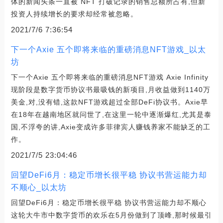
体的新闻头条一直被 NFT 打破记录的销售总额所占有,但新
投资人持续增长的要求却经常被忽略。
2021/7/6 7:36:54
下一个Axie 五个即将来临的重磅消息NFT游戏_以太
坊
下一个Axie 五个即将来临的重磅消息NFT游戏 Axie Infinity
现阶段是数字货币协议书最吸钱的新项目,月收益做到1140万
美金,对,没有错,这款NFT游戏超过全部DeFi协议书。Axie早
在18年在越南地区就问世了,在这里一轮中逐渐爆红,尤其是泰
国,不浮夸的讲,Axie变成许多菲律宾人赚钱养家不能缺乏的工
作。
2021/7/5 23:04:46
回望DeFi6月：稳定币增长很平稳 协议书营运能力却
不顺心_以太坊
回望DeFi6月：稳定币增长很平稳 协议书营运能力却不顺心
这轮大牛市中数字货币的欢乐在5月份做到了顶峰,那时候最引