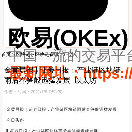
欧易(OKEx)
中国一流的交易平台
首页
>
区块链
>
区块链资讯
>
正文
最新网址：https://
金黄晨报 | 证劵日报：产业链区块链
雨后春笋般迅猛发展_以太坊
作者：
时间：2021/7/6 7:53:38
金黄晨报 | 证劵日报：产业链区块链雨后春笋般迅猛发展
今日头条
▌证劵日报：产业链区块链雨后春笋般迅猛发展