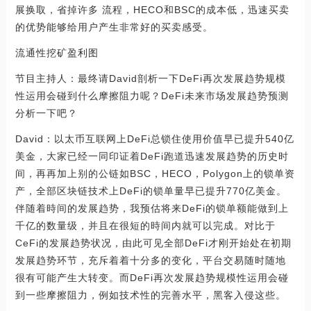
展换取，省掉许多 流程，HECO和BSC的成本低，迅速买卖
的优势能够给用户产生非常好的买卖感受。
流通性挖矿盈利图
节目主持人：最终请David剖析一下DeFi再次发展趋势规模
性运用会碰到什么摩擦阻力呢？DeFi未来市场发展趋势预测
分析一下吧？
David：以太币互联网上DeFi总锁住使用价值早已提升540亿
美金，大家已经一同印证着DeFi跑道迅速发展趋势的历史时
间，再再加上别的公链如BSC，HECO，Polygon上的锁单资
产，全部区块链技术上DeFi的锁单量早已提升770亿美金。
伴随着時间的发展趋势，我预估将来DeFi的锁单额能做到上
千亿的数量级，并且在很短的時间内就可以完成。对比于
CeFi的发展趋势状况，由此可见全部DeFi才刚开始处在初期
发展趋势环节，充斥着着十分多的变化，平台交易随时随地
很有可能产生大转变。而DeFi再次发展趋势规模性运用会碰
到一些摩擦阻力，例如技术性的完善水平，黑客入侵这些。