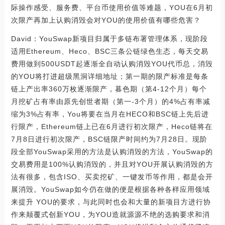
际操作感受、服务费、平台币使用价值等难题，YOU在6月初
次限产再加上认购消毁会对YOU的使用价值有哪些危害？
David：YouSwap新项目归属于多链布署管理体系，现阶段
适用Ethereum、Heco、BSC三条公链绿色生态，每天交易
费用做到500USDT起逐渐全自动认购消毁YOU代币总，消毁
的YOU将打进超级黑洞详细地址；第一期的限产标准是每条
链上产出率360万枚逐渐限产，暮色期（第4-12个月）每个
月挖矿占有率由原先创世者期（第一-3个月）的4%占有率减
缩为3%占有率，You将要在当月在HECO和BSC链上先后进
行限产，Ethereum链上已在6月进行初次限产，Heco链将在
7月8日进行初次限产，BSC链限产时间约为7月28日。现阶
段全部YouSwap采用的方法是认购消毁的方法，YouSwap的
交易费用是100%认购消毁的，并且对YOU开展认购消毁的方
法有很多，包含ISO、买卖挖矿、一键发币等作用，都是会开
展消毁。YouSwap如今仍在做的便是根据各种各样应用领域
来提升 YOU的要求，与此同时也会和大量的新项目方进行协
作来颠覆式创新YOU，为YOU造就源源不绝的选购要求和消