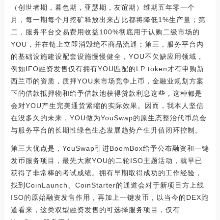
（创世者期，暮色期，亚瑟期，友谊期）维期五年零一个
月，每一期每个月挖矿释放出来占比都将降低1%生产量；第
二，服务平台交易费用收益100%彻底用于认购二级市场的
YOU，并在链上立即消毁绝不商品流通；第三，服务平台内
的基础设施建设配套设施慢慢健全，YOU不欠缺应用领域，
例如IFO融资发售仅有拥有YOU匹配的LP token才有申购新
西兰币的资质，质押YOU来市场竞争上币，金融业规划方案
下的借款抵押物和给予借款池获得贷款利息这些，这种都是
会对YOU产生完美通货紧缩的实际效果。因而，我本人坚信
在没多久的未来，YOU做为YouSwap的原生态整治代币总会
与服务平台的长期性绿色生态发展趋势产生升值闭环控制。
第三大优点是，YouSwap引进BoomBox给予公布融资和一键
发币服务项目，最先大家YOU的二轮ISO主题活动，就早已
获得了非常棒的考试成绩。拥有早期取得成功的工作经验，
找到CoinLaunch、CoinStarter的通道会对于新项目方上线
ISO的原始融资发售作用，再加上一键发币，以当今的DEX跑
道看来，这类双型融资发售的可选择服务项目，仅有