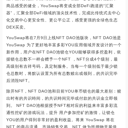
商品感受的健全，YouSwap将变成全部DeFi跑道的“汇聚
器”，汇聚全部DeFi领域的顶尖技术性，完成比传统式去中心
化交易中心更安全性、更公平公正，感受更强的全绿色生态
DEX买卖。
YouSwap将在7月9日上线NFT DAO池版块，NFT DAO池是
YouSwap 为了更好地丰富多彩YOU应用领域开发设计的一个
新作用，用户在NFT DAO池锁仓YOU能够获得多挖盈利，依
据锁仓总数不一样会赠予⼀个NFT ，NFT分成4个级别，最
高级别有吉祥号码，及定制服务。当每一个级别低于最少锁
仓总数时，将默认设置为所有总数赎出或领到，的共识完毕
后消毁NFT。
除开NFT，NFT DAO池和⽬前YOU单币锁仓的最⼤差别：赎
出时有的共识時间，的共识時间完毕或付款的共识金立即领
到。 NFT DAO池根据授予NFT相对应的利益来丰富多彩流
通性挖矿的游戏玩法，提升 用户参加挖矿的激情，让锁仓
YOU的用户得到非常好的盈利收益。将来 YouSwap 将在
NFT 的商品流通、市场销售交易、NFT 做为抵押物开展借