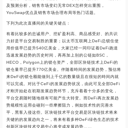
及预测分析，销售市场变幻无常DEX怎样突出重围，
YouSwap优点及销售市场合理布局等热门话题。
下列为此次直播间的关键关键点：
有着比较多的忠诚用户、挖矿盈利高、商品感受好、的共识
力好是平台交易制胜的重要；以太币互联网上DeFi总锁住使
用价值早已提升540亿美金，大家已经一同印证着DeFi跑道
迅速发展趋势的历史时间，再再加上别的公链如BSC，
HECO，Polygon上的锁仓资产，全部区块链技术上DeFi的
锁仓量早已提升770亿美金。伴随着時间的发展趋势，预估将
来DeFi的锁仓额能做到上千亿的数量级且在很短的時间内就
可以完成。对比于CeFi的发展趋势状况，由此可见全部DeFi
才刚开始处在初期发展趋势环节，充斥着着十分多的变化，
平台交易随时随地很有可能产生大转变。而DeFi再次发展趋
势规模性运用会碰到一些摩擦阻力，例如技术性的完善水
平，黑客入侵这些。区块链技术平台交易是区块链技术将来
关键的的发展趋向之一，将来有着多种DeFi绿色生态的技术
创新区块链技术交易中心将变成发展趋势……