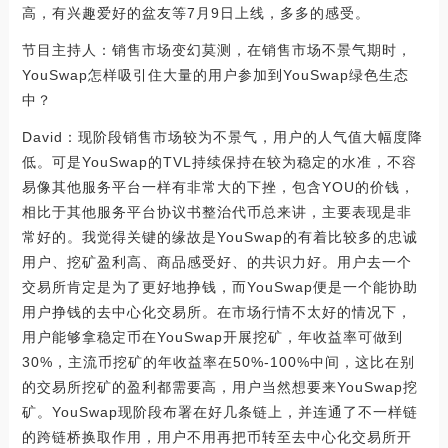
高，有兴趣爱好的盆友等7月9日上线，多多的感受。
节目主持人：销售市场变幻莫测，在销售市场不景气期时，
YouSwap怎样吸引住大量的用户参加到YouSwap绿色生态
中？
David：现阶段销售市场较为不景气，用户的人气值大幅度降
低。可是YouSwap的TVL持续保持在较为稳定的水准，不容
易像其他服务平台一样有非常大的下挫，包含YOU的价钱，
相比于其他服务平台协议书整治代币总来讲，主要表现是非
常好的。我觉得关键的缘故是YouSwap的有着比较多的忠诚
用户、挖矿盈利高、商品感受好、的共识力好。用户去一个
交易所肯定是为了更好地挣钱，而YouSwap便是一个能协助
用户挣钱的去中心化交易所。在市场行情不太好的情况下，
用户能够拿稳定币在YouSwap开展挖矿，年收益率可做到
30%，主流币挖矿的年收益率在50%-100%中间，这比在别
的交易所挖矿的盈利都需要高，用户当然想要来YouSwap挖
矿。YouSwap现阶段布署在好几条链上，并连通了不一样链
的跨链桥换取作用，用户不用再把币转至去中心化交易所开