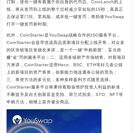
订制，使你一键有着属于你自身的代币总。CoinLanch的上
线，将从发币到上线的整个过程减少至短短的15秒，真真正
正保证零门坎、零风险、成本低一键发币，将助推YouSwap
打开一键发币新时期。
此外，CoinStarter是YouSwap战略合作的ISO服务平台，
CoinStarter会提早优选高品质新项目分配上线开售，对众多
的区块链项目发烧友来讲，是一个一键“申购新股”，妥当抢
赚“金”币的服务平台；二、适用多链财产市场销售。对新项目
方来讲，CoinStarter适用Heco、BSC、ETH等好几条公链
上的新项目的资产筹资，创新能力地连通各公链的荒岛；
三、筹资方法的多元化，多种多样盈利方式随意选择。
CoinStarter服务平台将秉持着勤奋维护投资人利益的标准，
不断提升及自主创新盲盒竞拍、荷兰式拍卖、STO、NFT等
申购方法，相继上架并健全商品。