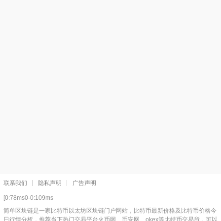
联系我们
隐私声明
广告声明
[0:78ms0-0:109ms
简单区块链是一家比特币以太坊区块链门户网站，比特币最新价格及比特币价格今
日行情分析，推荐当下热门交易平台火币网、币安网、okex等比特币交易所，可以