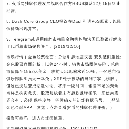
7. 火币网独家代理发展战略合作方HBUS将从12月15日终止
经营。
8. Dash Core Group CEO提议在Dash引进PoS原素，以降
低价钱出现异常。
9. Telegram或运用纽约市梅隆金融机构和法国巴黎银行解决
了代币总市场销售资产。[2019/12/10]
市场行情 | 金色股票盘面：分岔引起地震灾害 双头遭到重挫:
金色股票盘面剖析：以往24小时，销售市场团体失陷，总的
市值降至1852亿美金，较前天出现缩水近10%，十亿总市值
俱乐部队组员无一幸免，XRP处于被动的当到了状元榜眼，
但这已没法变成话题讨论。将来一段时间，销售市场的聚焦
点将是抗灾救灾。股票短线看未有超跌反弹極限，坚信余震
还会有，必须 保持冷静，等候确立的进场数据信号。（登陆
金色金融APP—发觉，点击查看货币的独家代理评价。）
投资可靠吗，进入市场须慎重。
本新闻资讯不当作理财投资提议。[2018/11/15]