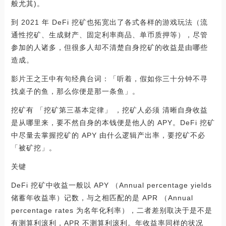
般尤其)。
到 2021 年 DeFi 挖矿也拓宽出了各式各样的游戏玩法（流
通性挖矿、生成财产、固定利率商品、单币质押等），尽管
参加的人诸多，但很多人却不清楚自身挖矿的收益是由哪些
造成。
影片王之王中有句经典台词：「听着，假如你三十分钟不寻
找桌子的鱼，那么你便是那一条鱼」。
挖矿有 「挖矿第三基本定律」 ，挖矿人必须 清晰自身收益
是从哪里来，要不然自身的本钱便是他人的 APY。DeFi 挖矿
中尽量去掌握挖矿的 APY 由什么逻辑产出率，要挖矿不必
「被矿挖」。
关键
DeFi 挖矿中收益一般以 APY （Annual percentage yields
储蓄年收益率）记数，与之相匹配的是 APR （Annual
percentage rates 为名年化利率），二者差别取决于是不是
有测算利滚利，APR 不测算利滚利。年收益率同样的状况