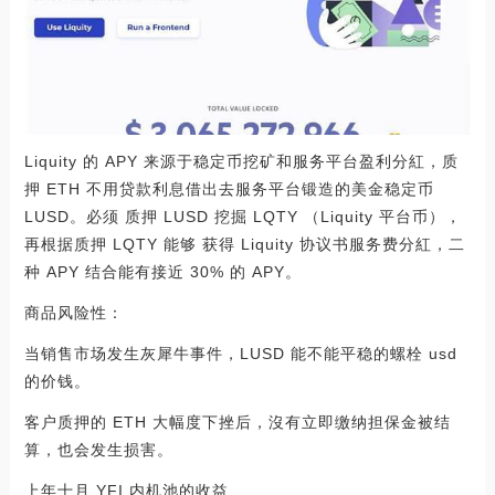
Liquity 的 APY 来源于稳定币挖矿和服务平台盈利分紅，质
押 ETH 不用贷款利息借出去服务平台锻造的美金稳定币
LUSD。必须 质押 LUSD 挖掘 LQTY （Liquity 平台币），
再根据质押 LQTY 能够 获得 Liquity 协议书服务费分紅，二
种 APY 结合能有接近 30% 的 APY。
商品风险性：
当销售市场发生灰犀牛事件，LUSD 能不能平稳的螺栓 usd
的价钱。
客户质押的 ETH 大幅度下挫后，沒有立即缴纳担保金被结
算，也会发生损害。
上年十月 YFI 内机池的收益