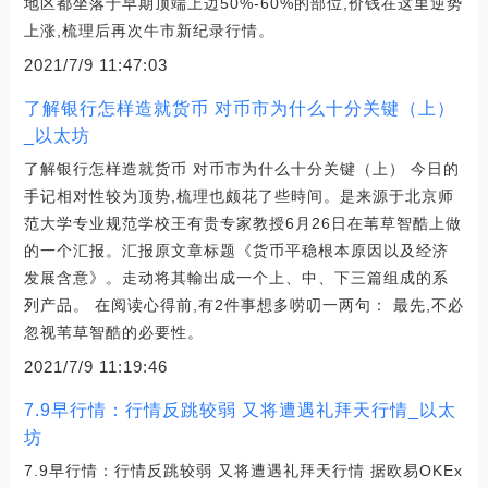
地区都坐落于早期顶端上边50%-60%的部位,价钱在这里逆势
上涨,梳理后再次牛市新纪录行情。
2021/7/9 11:47:03
了解银行怎样造就货币 对币市为什么十分关键（上）
_以太坊
了解银行怎样造就货币 对币市为什么十分关键（上） 今日的
手记相对性较为顶势,梳理也颇花了些時间。是来源于北京师
范大学专业规范学校王有贵专家教授6月26日在苇草智酷上做
的一个汇报。汇报原文章标题《货币平稳根本原因以及经济
发展含意》。走动将其輸出成一个上、中、下三篇组成的系
列产品。 在阅读心得前,有2件事想多唠叨一两句： 最先,不必
忽视苇草智酷的必要性。
2021/7/9 11:19:46
7.9早行情：行情反跳较弱 又将遭遇礼拜天行情_以太
坊
7.9早行情：行情反跳较弱 又将遭遇礼拜天行情 据欧易OKEx