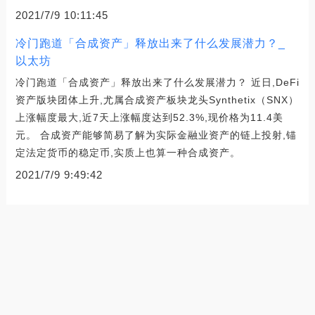
2021/7/9 10:11:45
冷门跑道「合成资产」释放出来了什么发展潜力？_
以太坊
冷门跑道「合成资产」释放出来了什么发展潜力？ 近日,DeFi
资产版块团体上升,尤属合成资产板块龙头Synthetix（SNX）
上涨幅度最大,近7天上涨幅度达到52.3%,现价格为11.4美
元。 合成资产能够简易了解为实际金融业资产的链上投射,锚
定法定货币的稳定币,实质上也算一种合成资产。
2021/7/9 9:49:42