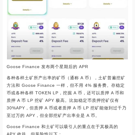
Goose Finance 发布两个星期后的 APR
各种各样土矿所产出率的矿币（通称 A 币），土矿普遍挖矿
方法和 Goose Finance 一样，但不用 4% 服务费。存稳定
币或各种各样 TOKEN LP，挖掘 A 币，还可以质押 A 币和
质押 A 币 LP 挖矿 APY 极高。比如稳定币质押挖矿仅有
30%APY，但质押 A 币或者质押 A 币 LP 挖矿能做到过千乃
至过万的 APY，但全部挖矿产出率全是 A 币。
Goose Finance 和土矿可以吸引人的重点在于其极高的
APY 收益，但风险性以下：