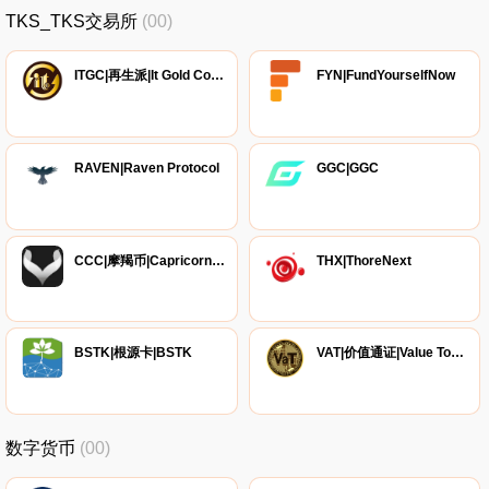
TKS_TKS交易所
(00)
ITGC|再生派|It Gold Coins
FYN|FundYourselfNow
RAVEN|Raven Protocol
GGC|GGC
CCC|摩羯币|Capricorncoin
THX|ThoreNext
BSTK|根源卡|BSTK
VAT|价值通证|Value Token
数字货币
(00)