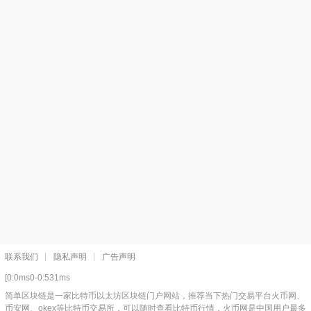
联系我们
隐私声明
广告声明
[0:0ms0-0:531ms
简单区块链是一家比特币以太坊区块链门户网站，推荐当下热门交易平台火币网、
币安网、okex等比特币交易所，可以随时查看比特币行情，火币网是中国用户最多