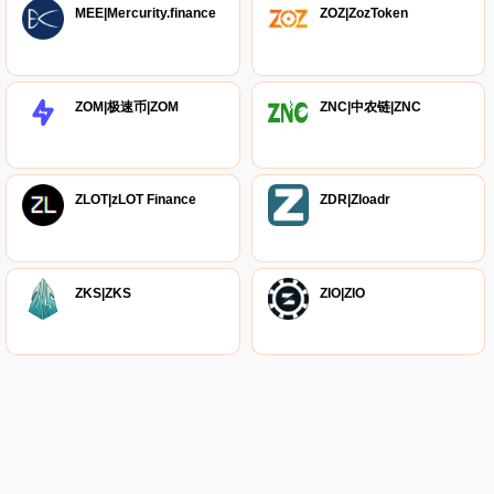
MEE|Mercurity.finance
ZOZ|ZozToken
ZOM|极速币|ZOM
ZNC|中农链|ZNC
ZLOT|zLOT Finance
ZDR|Zloadr
ZKS|ZKS
ZIO|ZIO