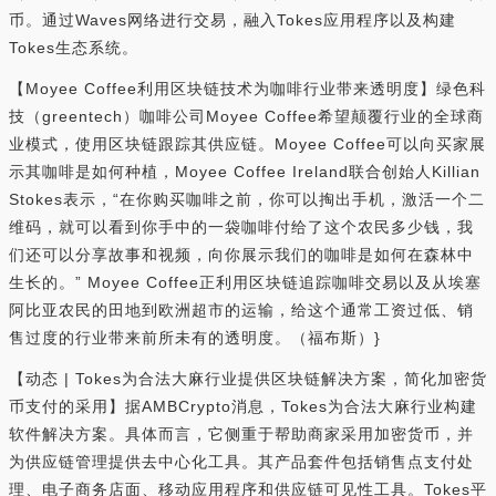
币。通过Waves网络进行交易，融入Tokes应用程序以及构建
Tokes生态系统。
【Moyee Coffee利用区块链技术为咖啡行业带来透明度】绿色科
技（greentech）咖啡公司Moyee Coffee希望颠覆行业的全球商
业模式，使用区块链跟踪其供应链。Moyee Coffee可以向买家展
示其咖啡是如何种植，Moyee Coffee Ireland联合创始人Killian
Stokes表示，“在你购买咖啡之前，你可以掏出手机，激活一个二
维码，就可以看到你手中的一袋咖啡付给了这个农民多少钱，我
们还可以分享故事和视频，向你展示我们的咖啡是如何在森林中
生长的。” Moyee Coffee正利用区块链追踪咖啡交易以及从埃塞
阿比亚农民的田地到欧洲超市的运输，给这个通常工资过低、销
售过度的行业带来前所未有的透明度。（福布斯）}
【动态 | Tokes为合法大麻行业提供区块链解决方案，简化加密货
币支付的采用】据AMBCrypto消息，Tokes为合法大麻行业构建
软件解决方案。具体而言，它侧重于帮助商家采用加密货币，并
为供应链管理提供去中心化工具。其产品套件包括销售点支付处
理、电子商务店面、移动应用程序和供应链可见性工具。Tokes平