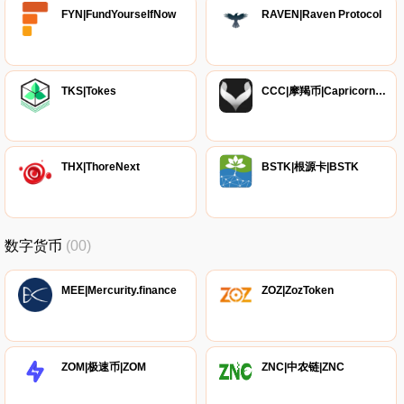
FYN|FundYourselfNow
RAVEN|Raven Protocol
TKS|Tokes
CCC|摩羯币|Capricorncoin
THX|ThoreNext
BSTK|根源卡|BSTK
数字货币
(00)
MEE|Mercurity.finance
ZOZ|ZozToken
ZOM|极速币|ZOM
ZNC|中农链|ZNC