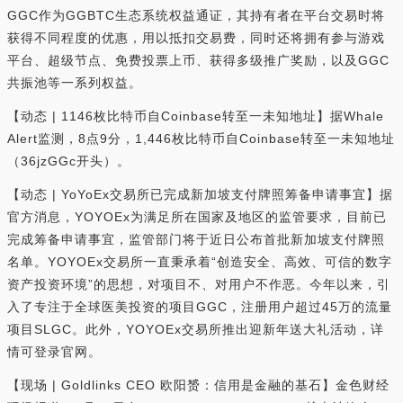
GGC作为GGBTC生态系统权益通证，其持有者在平台交易时将
获得不同程度的优惠，用以抵扣交易费，同时还将拥有参与游戏
平台、超级节点、免费投票上币、获得多级推广奖励，以及GGC
共振池等一系列权益。
【动态 | 1146枚比特币自Coinbase转至一未知地址】据Whale
Alert监测，8点9分，1,446枚比特币自Coinbase转至一未知地址
（36jzGGc开头）。
【动态 | YoYoEx交易所已完成新加坡支付牌照筹备申请事宜】据
官方消息，YOYOEx为满足所在国家及地区的监管要求，目前已
完成筹备申请事宜，监管部门将于近日公布首批新加坡支付牌照
名单。YOYOEx交易所一直秉承着“创造安全、高效、可信的数字
资产投资环境”的思想，对项目不、对用户不作恶。今年以来，引
入了专注于全球医美投资的项目GGC，注册用户超过45万的流量
项目SLGC。此外，YOYOEx交易所推出迎新年送大礼活动，详
情可登录官网。
【现场 | Goldlinks CEO 欧阳赟：信用是金融的基石】金色财经