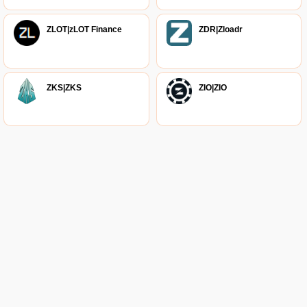
ZLOT|zLOT Finance
ZDR|Zloadr
ZKS|ZKS
ZIO|ZIO