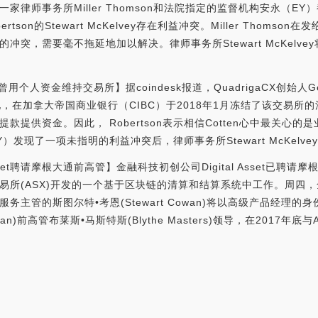
律师事务所Miller Thomson和法院指定的监督机构安永（EY）都
bertson的Stewart McKelvey存在利益冲突。Miller Thom
冲突，需要毫不拖延地加以解决。律师事务所Stewart McKelv
人曾用个人资金维持交易所】据coindesk报道，QuadrigaCX创始人Geral
en告诉她，在加拿大帝国商业银行（CIBC）于2018年1月冻结了该交
款提供资金。因此， Robertson表示相信Cotten心中最关心
发现了一项未指明的利益冲突后，律师事务所Stewart McKelv
set聘请摩根大通前高管】金融科技初创公司Digital Asset已聘请摩根大通
(ASX)开发的一个基于区块链的清算和结算系统中工作。周四，全球资本(G
管的斯图尔特•考恩(Stewart Cowan)将以高级产品经理的身份加入D
an)前高管布莱斯•马斯特斯(Blythe Masters)领导，在2017