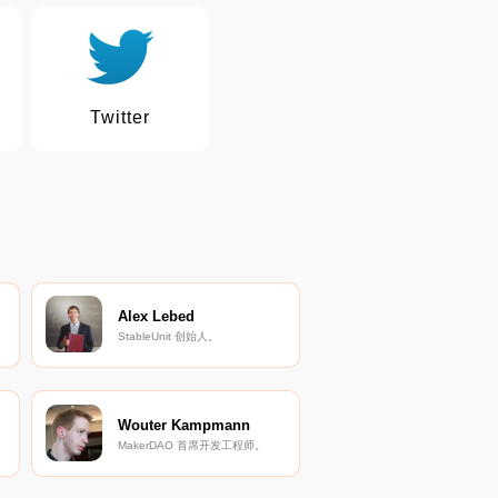
Twitter
Alex Lebed
StableUnit 创始人。
Wouter Kampmann
MakerDAO 首席开发工程师。