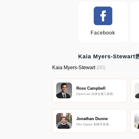
Facebook
Kaia Myers-Stewa
Kaia Myers-Stewart
(00)
Ross Campbell
OpenLaw 法律合规工程师。
Jonathan Dunne
Flex Dapps 初级开发者。