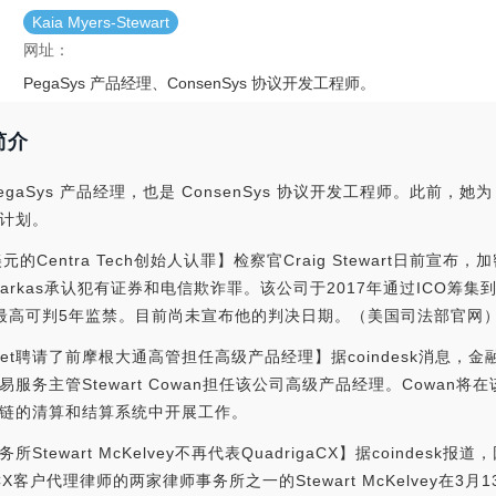
Kaia Myers-Stewart
网址：
PegaSys 产品经理、ConsenSys 协议开发工程师。
t简介
 现任 PegaSys 产品经理，也是 ConsenSys 协议开发工程师。此前，她
计划。
的Centra Tech创始人认罪】检察官Craig Stewart日前宣布，加
ph Farkas承认犯有证券和电信欺诈罪。该公司于2017年通过ICO筹
每项指控最高可判5年监禁。目前尚未宣布他的判决日期。（美国司法部官网）
sset聘请了前摩根大通高管担任高级产品经理】据coindesk消息，金融科技
服务主管Stewart Cowan担任该公司高级产品经理。Cowan
块链的清算和结算系统中开展工作。
Stewart McKelvey不再代表QuadrigaCX】据coindes
X客户代理律师的两家律师事务所之一的Stewart McKelvey在3月13