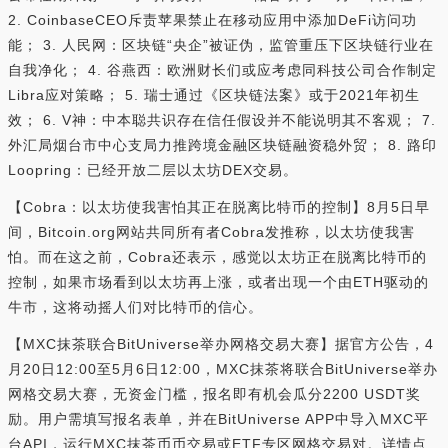
2. CoinbaseCEO斥责苹果禁止在移动应用中添加DeFi访问功
能； 3. 人民网：区块链“央企”被证伪，监管重压下区块链行业在
自我净化； 4. 谷燕西：欧洲财长们或应考虑同科技公司合作制定
Libra应对策略； 5. 瑞士通过《区块链法案》或于2021年初生
效； 6. V神：中本聪共识存在信任假设并不能说明其不客观； 7.
外汇局烟台市中心支局力推跨境金融区块链融资稳外贸； 8. 路印
Loopring：已经开放二层以太坊DEX交易。
【Cobra：以太坊使我害怕其正在脱离比特币的控制】8月5日早
间，Bitcoin.org网站共同所有者Cobra发推称，以太坊使我害
怕。而在这之前，Cobra还表示，感觉以太坊正在脱离比特币的
控制，如果市场看到以太坊再上涨，或者出现一个由ETH驱动的
牛市，这将动摇人们对比特币的信心。
【MXC抹茶联合BitUniverse举办网格交易大赛】据官方公告，4
月20日12:00至5月6日12:00，MXC抹茶将联合BitUniverse举办
网格交易大赛，无资金门槛，报名即有机会瓜分2200 USDT奖
励。用户需填写报名表单，并在BitUniverse APP中导入MXC平
台API，运行MXC抹茶币币交易或ETF专区网格交易对。详情点