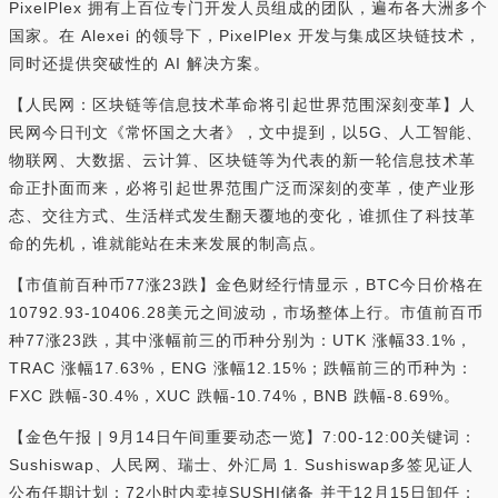
PixelPlex 拥有上百位专门开发人员组成的团队，遍布各大洲多个
国家。在 Alexei 的领导下，PixelPlex 开发与集成区块链技术，
同时还提供突破性的 AI 解决方案。
【人民网：区块链等信息技术革命将引起世界范围深刻变革】人
民网今日刊文《常怀国之大者》，文中提到，以5G、人工智能、
物联网、大数据、云计算、区块链等为代表的新一轮信息技术革
命正扑面而来，必将引起世界范围广泛而深刻的变革，使产业形
态、交往方式、生活样式发生翻天覆地的变化，谁抓住了科技革
命的先机，谁就能站在未来发展的制高点。
【市值前百种币77涨23跌】金色财经行情显示，BTC今日价格在
10792.93-10406.28美元之间波动，市场整体上行。市值前百币
种77涨23跌，其中涨幅前三的币种分别为：UTK 涨幅33.1%，
TRAC 涨幅17.63%，ENG 涨幅12.15%；跌幅前三的币种为：
FXC 跌幅-30.4%，XUC 跌幅-10.74%，BNB 跌幅-8.69%。
【金色午报 | 9月14日午间重要动态一览】7:00-12:00关键词：
Sushiswap、人民网、瑞士、外汇局 1. Sushiswap多签见证人
公布任期计划：72小时内卖掉SUSHI储备 并于12月15日卸任；