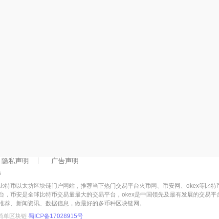
隐私声明
广告声明
s
比特币以太坊区块链门户网站，推荐当下热门交易平台火币网、币安网、okex等比
台，币安是全球比特币交易量最大的交易平台，okex是中国领先及最有发展的交易
推荐、新闻资讯、数据信息，做最好的多币种区块链网。
简单区块链
蜀ICP备17028915号