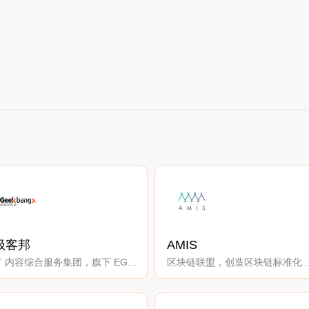
极客邦
AMIS
IT 内容综合服务集团，旗下 EGO 职业社交、InfoQ 技术媒体、StuQ 斯达克学院职业教育。
区块链联盟，创造区块链标