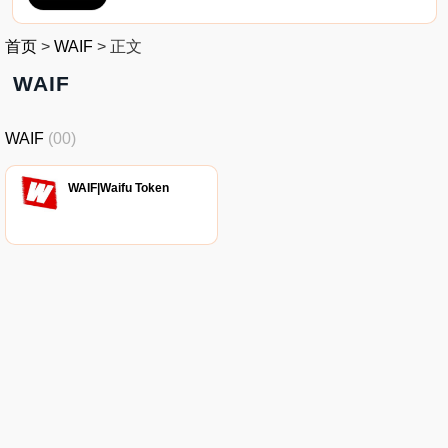
首页
>
WAIF
>
正文
WAIF
WAIF
(00)
WAIF|Waifu Token